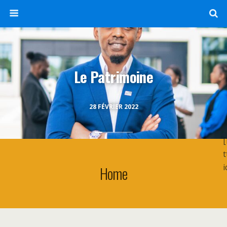
Le Patrimoine
28 FÉVRIER 2022
t
i
Home