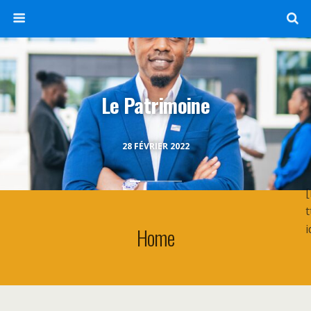
Le Patrimoine
28 FÉVRIER 2022
t
i
Home