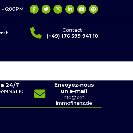
 - 6:00PM
Contact
ench
(+49) 176 599 941 10
Envoyez-nous
ne 24/7
E
un e-mail
 599 941 10
(+4
info@cef-
immofinanz.de