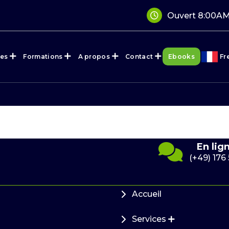
Ouvert 8:00AM
ces
Formations
A propos
Contact
Ebooks
Fr
Envoyez-nous
/7
En lig
un e-mail
41 10
(+49) 176
info@cef-
immofinanz.de
Accueil
Services